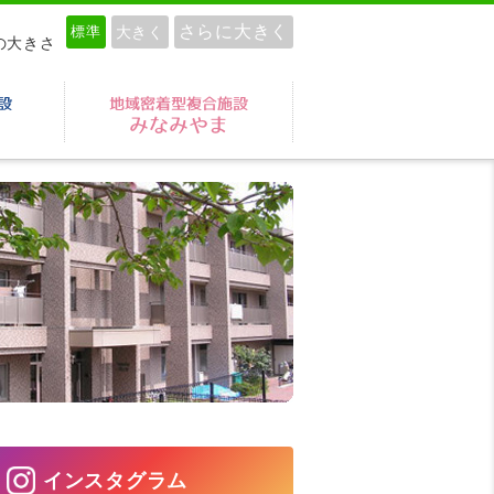
さらに大きく
標準
大きく
の大きさ
も園 南山ルンビニー園
高齢者複合施設南山の郷
地域密着型複合施設みなみ
インスタグラム