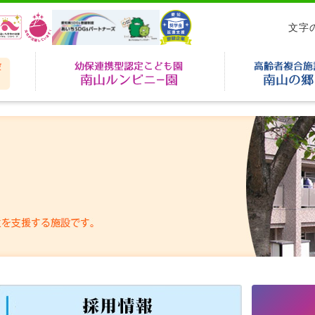
知育児院
文字
児童養護施設 南山寮
幼保連携型認定こど