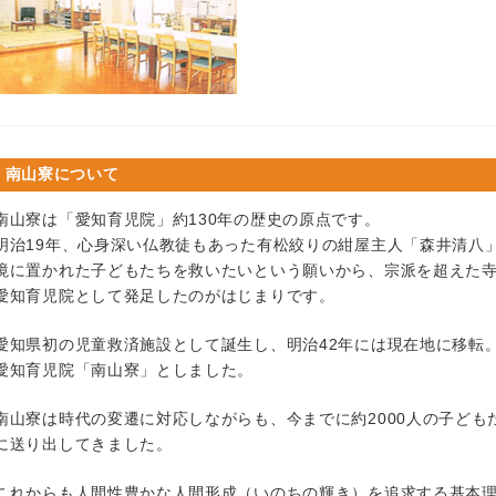
南山寮について
南山寮は「愛知育児院」約130年の歴史の原点です。
明治19年、心身深い仏教徒もあった有松絞りの紺屋主人「森井清八
境に置かれた子どもたちを救いたいという願いから、宗派を超えた
愛知育児院として発足したのがはじまりです。
愛知県初の児童救済施設として誕生し、明治42年には現在地に移転
愛知育児院「南山寮」としました。
南山寮は時代の変遷に対応しながらも、今までに約2000人の子ども
に送り出してきました。
これからも人間性豊かな人間形成（いのちの輝き）を追求する基本