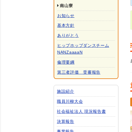
南山寮
お知らせ
基本方針
ありがとう
ヒップホップダンスチーム
NANZaaaaN
倫理要綱
第三者評価 受審報告
施設紹介
職員川柳大会
社会福祉法人 現況報告書
決算報告
事業報告