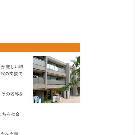
」が厳しい環
寺院の支援で
。その名称を
たちを社会
理念を念頭