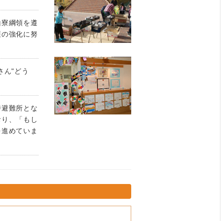
山寮綱領を遵
護の強化に努
さん"どう
時避難所とな
おり、「もし
を進めていま