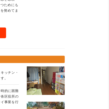
断つためにも
とを努めてま
・キッチン・
ます。
一時的に困難
で各区役所の
テイ事業を行