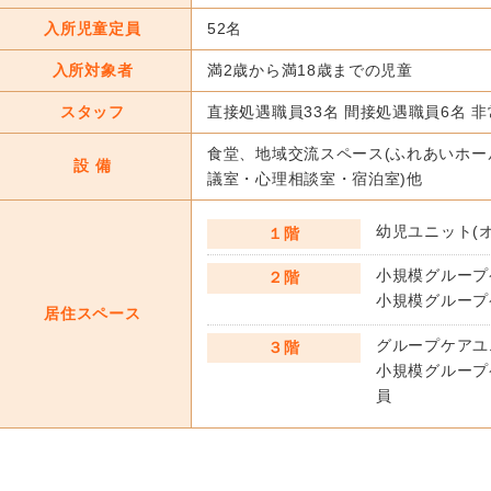
入所児童定員
52名
入所対象者
満2歳から満18歳までの児童
スタッフ
直接処遇職員33名 間接処遇職員6名 非
食堂、地域交流スペース(ふれあいホー
設 備
議室・心理相談室・宿泊室)他
幼児ユニット(オ
１階
小規模グループケ
２階
小規模グループケ
居住スペース
グループケアユニ
３階
小規模グループケ
員