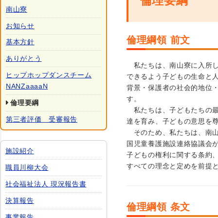
倫理要綱
南山寮
お知らせ
倫理綱領 前文
基本方針
ありがとう
私たちは、南山寮に入所し
ヒップホップダンスチーム
できるよう子どもの生命と
NANZaaaaN
背景・保護者の社会的地位
す。
倫理要綱
私たちは、子どもたちの最
第三者評価 受審報告
達を育み、子どもの意思を
そのため、私たちは、南山
国児童養護施設連絡協議会
施設紹介
子どもの権利に関する条約
すべての理念と定めを前提
職員川柳大会
社会福祉法人 現況報告書
決算報告
倫理綱領 条文
事業報告