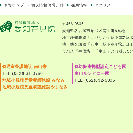
施設マップ
個人情報保護方針
採用情報
アクセス
〒466-0835
愛知県名古屋市昭和区南山町5番地
地下鉄鶴舞線「いりなか」駅下車2番出
地下鉄名城線「八事」駅下車4番出口よ
市バス「半僧坊」「南山」より徒歩5
児童養護施設 南山寮
幼保連携型認定こども園
TEL (052)831-3750
南山ルンビニー園
地域小規模児童養護施設 みなみ
TEL (052)832-6305
地域小規模児童養護施設やまなみ