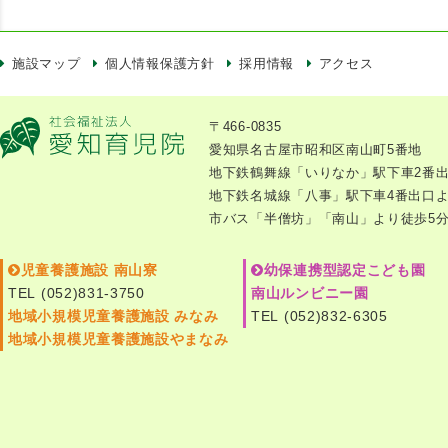
施設マップ
個人情報保護方針
採用情報
アクセス
〒466-0835
愛知県名古屋市昭和区南山町5番地
地下鉄鶴舞線「いりなか」駅下車2番出
地下鉄名城線「八事」駅下車4番出口よ
市バス「半僧坊」「南山」より徒歩5
児童養護施設 南山寮
幼保連携型認定こども園
TEL (052)831-3750
南山ルンビニー園
地域小規模児童養護施設 みなみ
TEL (052)832-6305
地域小規模児童養護施設やまなみ