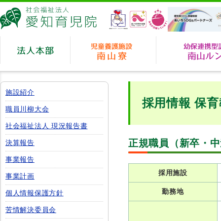
愛知育児院
法人本部
児童養護施設 南山
施設紹介
採用情報 保育
職員川柳大会
社会福祉法人 現況報告書
正規職員（新卒・中
決算報告
事業報告
採用施設
事業計画
勤務地
個人情報保護方針
苦情解決委員会